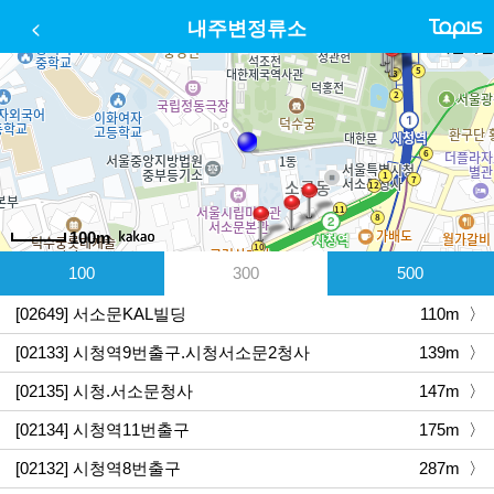
내주변정류소
100m
300
100
500
[02649] 서소문KAL빌딩
110m 〉
[02133] 시청역9번출구.시청서소문2청사
139m 〉
[02135] 시청.서소문청사
147m 〉
[02134] 시청역11번출구
175m 〉
[02132] 시청역8번출구
287m 〉